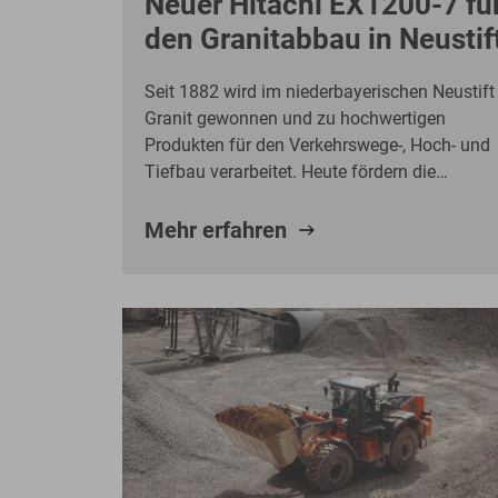
Neuer Hitachi EX1200-7 fü
den Granitabbau in Neustif
Seit 1882 wird im niederbayerischen Neustift
Granit gewonnen und zu hochwertigen
Produkten für den Verkehrswege-, Hoch- und
Tiefbau verarbeitet. Heute fördern die
Niederbayerischen Schotterwerke Rieger &
Seil mit 64 Mitarbeitern im Zwei-Schicht-
Mehr erfahren
Betrieb jährlich rund eine Million Tonnen
Material. Zu den wichtigsten Erzeugnissen
zählen Gleisschotter, Splitte und Brechsande
für unterschiedlichste Bauanwendungen. Um
die Leistungsfähigkeit des Steinbruchs
langfristig sicherzustellen, hat das
Traditionsunternehmen seinen
Maschinenpark um einen neuen Hitachi
EX1200-7 erweitert. Die Entscheidung für die
japanische Großbagger-Baureihe basiert