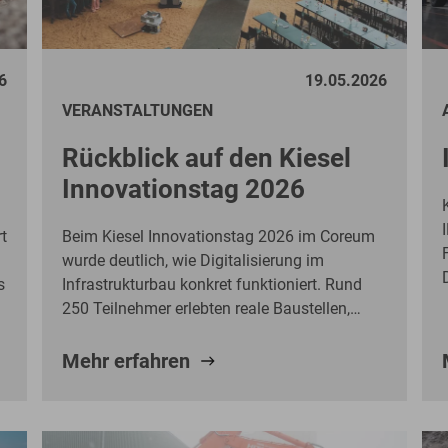
8
Endlosrotation ein präzises Positionieren
selbst auf engem Raum. Der gesamte
Verlegeprozess kann direkt aus der Kabine
6
19.05.2026
heraus erfolgen – ohne zusätzliches
VERANSTALTUNGEN
Anschlagen, ohne manuelles Führen der Last
und ohne Hilfspersonal im Gefahrenbereich.
Rückblick auf den Kiesel
Innovationstag 2026
m
t
Beim Kiesel Innovationstag 2026 im Coreum
wurde deutlich, wie Digitalisierung im
s
Infrastrukturbau konkret funktioniert. Rund
s
250 Teilnehmer erlebten reale Baustellen,
praxisnahe Anwendungsfälle und das
h
Zusammenspiel von Maschinen, Prozessen
Mehr erfahren
r
und digitalen Lösungen – mit klaren Impulsen
für effizientere, sicherere und wirtschaftlichere
Baustellen.