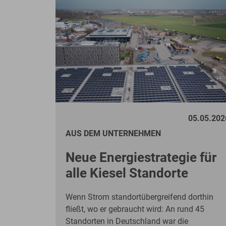
verbesserten Kraftstoffverbrauch. Sanftere
Schaltvorgänge, eine spürbar bessere
Steigfähigkeit und bis zu 15 % weniger
Kraftstoffverbrauch machen den ZW310-7S
zur idealen Lösung für anspruchsvolle
Einsatzorte, bei denen Produktivität und
Wirtschaftlichkeit im Mittelpunkt stehen.
05.05.202
AUS DEM UNTERNEHMEN
Neue Energiestrategie für
alle Kiesel Standorte
Wenn Strom standortübergreifend dorthin
fließt, wo er gebraucht wird: An rund 45
Standorten in Deutschland war die