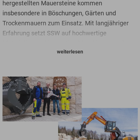
hergestellten Mauersteine kommen
insbesondere in Böschungen, Gärten und
Trockenmauern zum Einsatz. Mit langjähriger
Erfahrung setzt SSW auf hochwertige
Materialien und innovative Maschinen, um ihren
weiterlesen
Kunden die bestmögliche Qualität zu bieten.
Nun hat SSW erfolgreich einen neuen
Hitachi
ZX220W-7
Mobilbagger von Kiesel in Betrieb
genommen. Diese speziell für SSW angefertigte
Maschine verfügt über eine hochfahrbare
Kabine, die eine bessere Sicht und präzisere
Arbeitsabläufe ermöglicht. Diese hochfahrbare
Kabine ist keine Serienausstattung, sondern
wurde individuell für SSW angepasst, um den