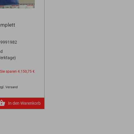
omplett
999991982
nd
Werktage)
Sie sparen
4.150,75 €
zgl. Versand
In den Warenkorb