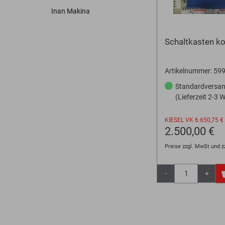
Bodenplaner
Toolboxen
Erdbohrer
Lasthaken
Inan Makina
Schaltkasten k
Artikelnummer: 5
Standardversa
(Lieferzeit 2-3 
KIESEL VK
6.650,75 €
2.500,00 €
Preise zzgl. MwSt und z
-
+