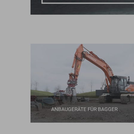
Bodenplaner
Toolboxen
Erdbohrer
Lasthaken
ANBAUGERÄTE FÜR BAGGER