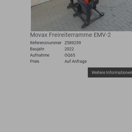
Bodenplaner
Toolboxen
Erdbohrer
Lasthaken
Movax Freireiterramme EMV-2
Referenznummer
Z589259
Baujahr
2022
Aufnahme
OQ65
Preis
Auf Anfrage
Weitere Informatione