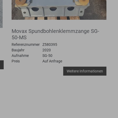
Movax Spundbohlenklemmzange SG-
50-MS
Referenznummer
Z580395
Baujahr
2020
Aufnahme
SG-50
Preis
Auf Anfrage
n
Weitere Informationen