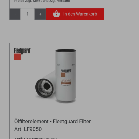
Preise zzgl. MwSt und zzgl. Versand
-
+
In den Warenkorb
Ölfilterelement - Fleetguard Filter
Art. LF9050