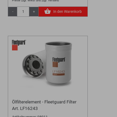
Preise zzgl. MwSt und zzgl. Versand
-
+
In den Warenkorb
Ölfilterelement - Fleetguard Filter
Art. LF16243