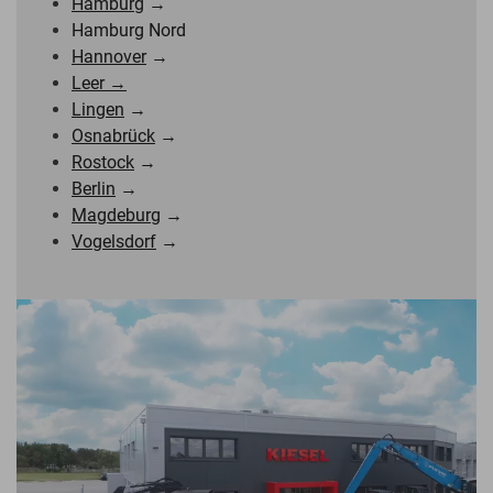
Hamburg
→
Hamburg Nord
Hannover
→
Leer →
Lingen
→
Osnabrück
→
Rostock
→
Berlin
→
Magdeburg
→
Vogelsdorf
→