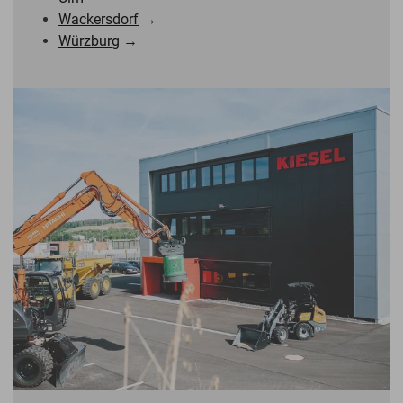
Wackersdorf
→
Würzbur
g →