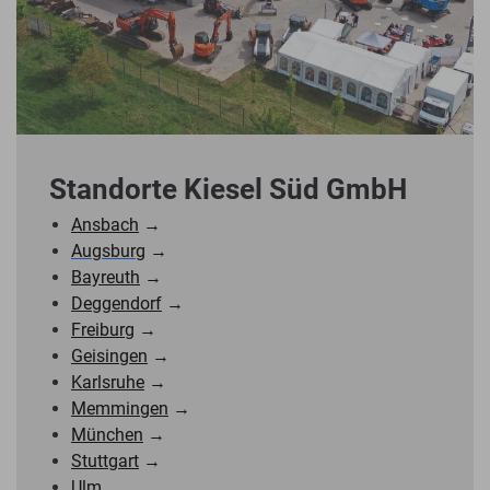
Standorte Kiesel Süd GmbH
Ansbach
→
Augsburg
→
Bayreuth
→
Deggendorf
→
Freiburg
→
Geisingen
→
Karlsruhe
→
Memmingen
→
München
→
Stuttgart
→
Ulm