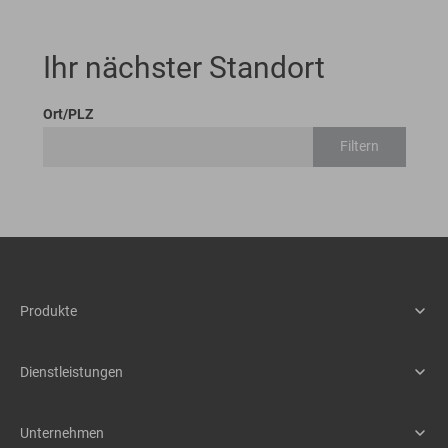
Ihr nächster Standort
Ort/PLZ
Filtern
Produkte
Maschinen
Assistenzsysteme
Dienstleistungen
Schnellwechselsysteme
Service
Anbaugeräte
Teile & Zubehör
Unternehmen