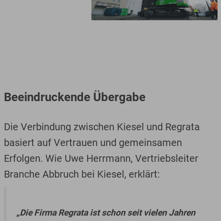
flexibel zu wechseln – beispielsweise auf eine
Heavy-Duty-Ausrüstung mit einer Reichhöhe von
28 Metern, an der eine DXS90 Schrottschere, mit
einer Maulöffnung von über einem Meter, die
besonders massiven Stahlträger zerkleinert
werden können.
Beeindruckende Übergabe
Die Verbindung zwischen Kiesel und Regrata
basiert auf Vertrauen und gemeinsamen
Erfolgen. Wie Uwe Herrmann, Vertriebsleiter
Branche Abbruch bei Kiesel, erklärt:
„Die Firma Regrata ist schon seit vielen Jahren