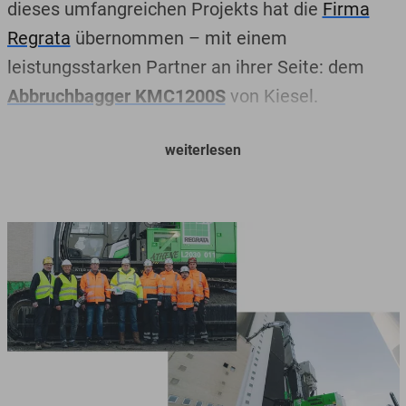
dieses umfangreichen Projekts hat die
Firma
Regrata
übernommen – mit einem
leistungsstarken Partner an ihrer Seite: dem
Abbruchbagger KMC1200S
von Kiesel.
Das Uniper-Kraftwerk ist geprägt von
weiterlesen
Stahlträgern und massiven Strukturen. Genau
hier zeigt der KMC1200S, warum er die ideale
Wahl für dieses Projekt ist.
Mit einem High-Reach-Ausleger, der eine
Arbeitshöhe von bis zu 44 Metern ermöglicht,
und einer leistungsstarken Schrottschere vom
Typ DXS 40 schneidet die Maschine mühelos
durch die Stahlträger. Der modulare Aufbau des
KMC1200S ermöglicht es zudem, den Ausleger