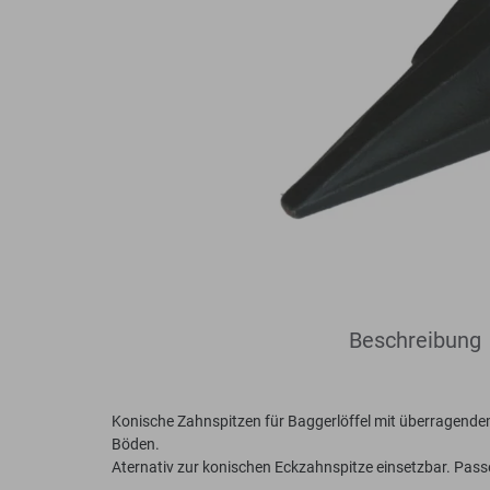
Bodenplaner
Toolboxen
Erdbohrer
Lasthaken
Beschreibung
Konische Zahnspitzen für Baggerlöffel mit überragende
Böden.
Aternativ zur konischen Eckzahnspitze einsetzbar. Pass