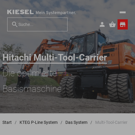
Hitachi Multi-Tool-Carrier
Die optimierte
Basismaschine
Start
KTEG P-Line System
Das System
Multi-Tool-Carrier