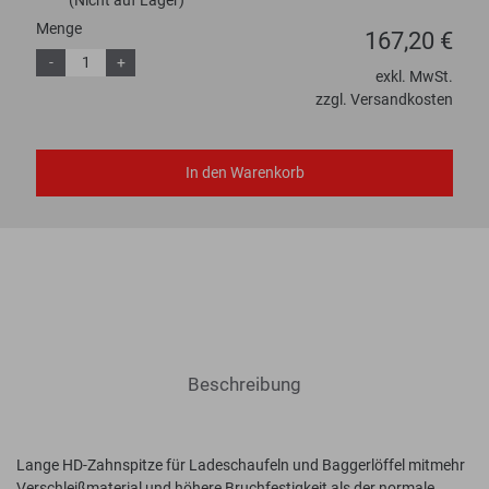
(Nicht auf Lager)
Menge
167,20 €
-
+
exkl. MwSt.
zzgl. Versandkosten
In den Warenkorb
Beschreibung
Lange HD-Zahnspitze für Ladeschaufeln und Baggerlöffel mitmehr
Verschleißmaterial und höhere Bruchfestigkeit als der normale