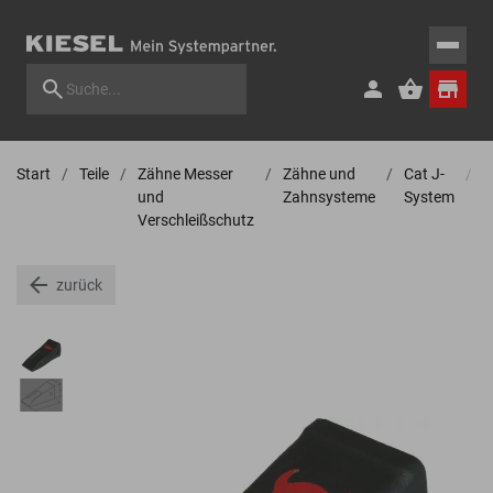
Start
Teile
Zähne Messer
Zähne und
Cat J-
Z
und
Zahnsysteme
System
Verschleißschutz
zurück