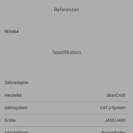
Referenzen
8E6464
Spezifikation
Zahnadapter
Hersteller
SkanCraft
Zahnsystem
CAT J-System
Größe
J450/J460
Adapterform
Baggerhalter