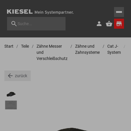
Start
Teile
Zähne Messer
Zähne und
Cat J-
A
und
Zahnsysteme
System
Verschleißschutz
zurück