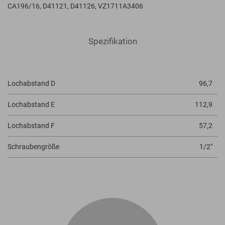
CA196/16, D41121, D41126, VZ1711A3406
Spezifikation
Lochabstand D
96,7
Lochabstand E
112,9
Lochabstand F
57,2
Schraubengröße
1/2"