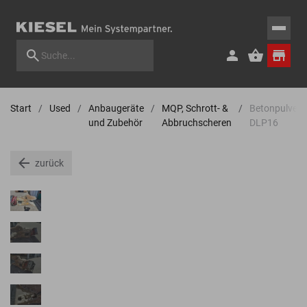
Start
Used
Anbaugeräte
MQP, Schrott- &
Betonpulveris
und Zubehör
Abbruchscheren
DLP16
zurück