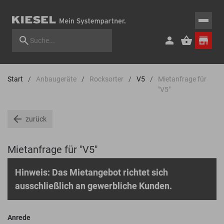
Start
Anbaugeräte
Rocksorter
V5
Mietanfrage für
"V5"
zurück
Mietanfrage für "V5"
Hinweis: Das Mietangebot richtet sich
ausschließlich an gewerbliche Kunden.
Anrede