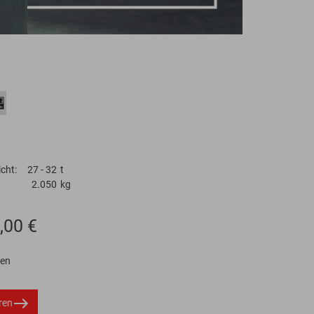
cht:
27 - 32
t
2.050
kg
,00 €
ten
ren