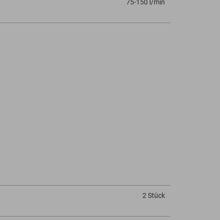
75-150 l/min
2 Stück