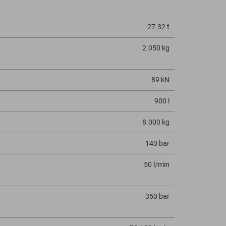
27-32 t
2.050 kg
89 kN
900 l
8.000 kg
140 bar
50 l/min
350 bar