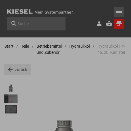
Start
Teile
Betriebsmittel
Hydrauliköl
Hydrauliköl HY-
und Zubehör
46, 20l Kanister
zurück