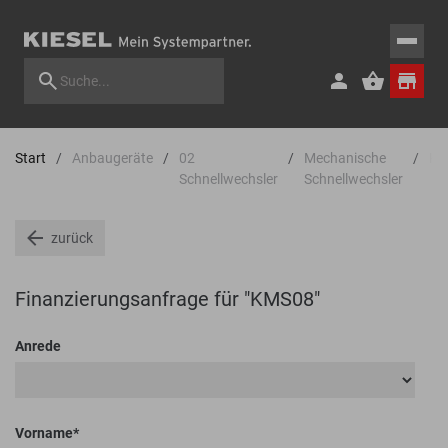
Start
Anbaugeräte
02
Mechanische
Ki
Schnellwechsler
Schnellwechsler
zurück
Finanzierungsanfrage für "KMS08"
Anrede
Vorname