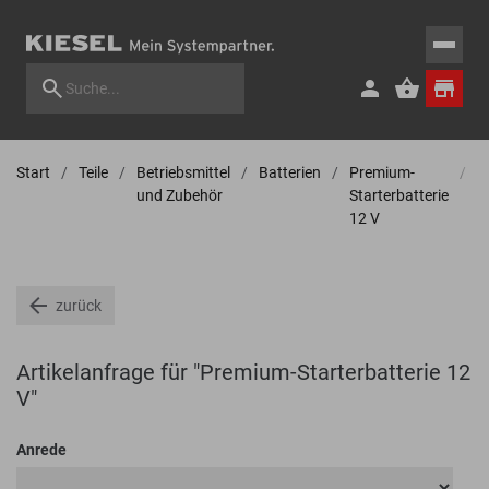
Start
Teile
Betriebsmittel
Batterien
Premium-
A
und Zubehör
Starterbatterie
f
12 V
S
1
zurück
Artikelanfrage für "Premium-Starterbatterie 12
V"
Anrede