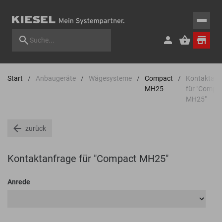
Start
Anbaugeräte
Wägesysteme
Compact
Kontaktanf
MH25
für "Compa
MH25"
zurück
Kontaktanfrage für "Compact MH25"
Anrede