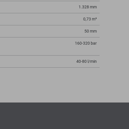
1.328 mm
0,73 m³
50 mm
160-320 bar
40-80 l/min