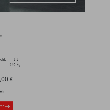
cht:
8
t
640
kg
,00 €
ten
ren