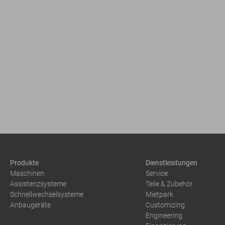
Produkte
Dienstleistungen
Maschinen
Service
Assistenzsysteme
Teile & Zubehör
Schnellwechselsysteme
Mietpark
Anbaugeräte
Customizing
Engineering