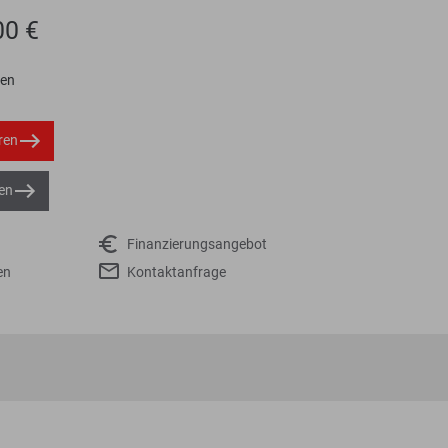
00 €
ten
ren
en
Finanzierungsangebot
en
Kontaktanfrage