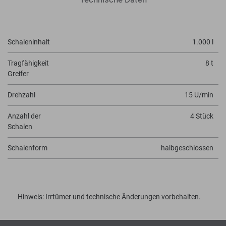
Schaleninhalt
1.000 l
Tragfähigkeit
8 t
Greifer
Drehzahl
15 U/min
Anzahl der
4 Stück
Schalen
Schalenform
halbgeschlossen
Hinweis: Irrtümer und technische Änderungen vorbehalten.