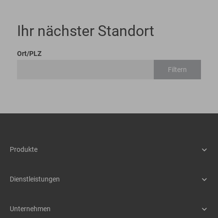
Ihr nächster Standort
Ort/PLZ
Filtern
Produkte
Maschinen
Assistenzsysteme
Dienstleistungen
Schnellwechselsysteme
Service
Anbaugeräte
Teile & Zubehör
Unternehmen
Mietpark