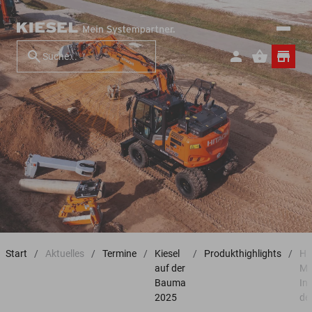
Start
Aktuelles
Termine
Kiesel
Produkthighlights
Hi
auf der
MT
Bauma
In
2025
de