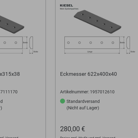
0x315x38
Eckmesser 622x400x40
757111170
Artikelnummer: 1957012610
nd
Standardversand
r)
(Nicht auf Lager)
280,00 €