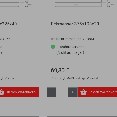
0x225x40
Eckmesser 375x193x20
DMB172
Artikelnummer: 2902088M1
nd
Standardversand
r)
(Nicht auf Lager)
69,30 €
zgl. Versand
Preise zzgl. MwSt und zzgl. Versand
In den Warenkorb
-
+
In den Warenkor