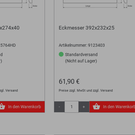
3x274x40
Eckmesser 392x232x25
125764HD
Artikelnummer: 9123403
nd
Standardversand
r)
(Nicht auf Lager)
61,90 €
zgl. Versand
Preise zzgl. MwSt und zzgl. Versand
In den Warenkorb
-
+
In den Warenkor