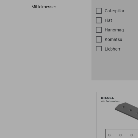
Bodenplaner
Toolboxen
Erdbohrer
Lasthaken
Mittelmesser
Caterpillar
Fiat
Hanomag
Komatsu
Liebherr