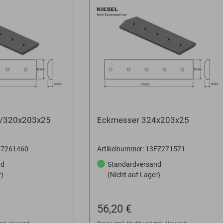
5/320x203x25
Eckmesser 324x203x25
347261460
Artikelnummer: 13FZ271571
nd
Standardversand
r)
(Nicht auf Lager)
56,20 €