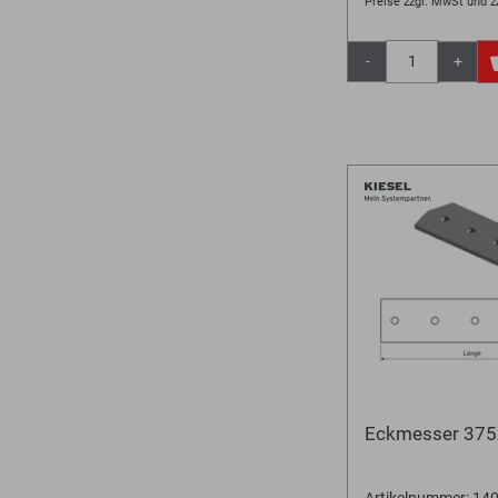
Preise zzgl. MwSt und z
-
+
Eckmesser 37
Artikelnummer: 1