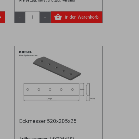
Preise zzgl. MwSt und zzgl. Versand
b
-
+
In den Warenkorb
Eckmesser 520x205x25
Artikelnummer: 14X7254351