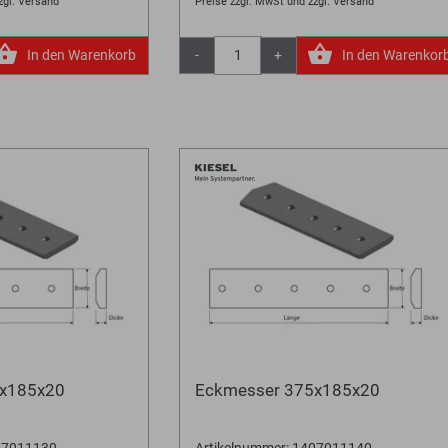
zgl. Versand
Preise zzgl. MwSt und zzgl. Versand
In den Warenkorb
-
+
In den Warenkor
5x185x20
Eckmesser 375x185x20
407011130
Artikelnummer: 1407011140