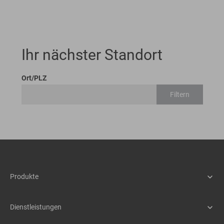
Ihr nächster Standort
Ort/PLZ
Filtern
Produkte
Maschinen
Assistenzsysteme
Dienstleistungen
Schnellwechselsysteme