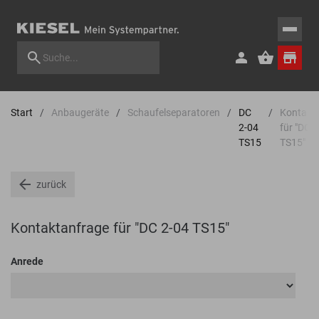
Start
Anbaugeräte
Schaufelseparatoren
DC
Kontakt
2-04
für "DC 
TS15
TS15"
zurück
Kontaktanfrage für "DC 2-04 TS15"
Anrede