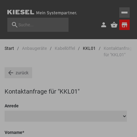
Start
Anbaugeräte
Kabellöffel
KKL01
Kontaktanfrage
für "KKL01"
zurück
Kontaktanfrage für "KKL01"
Anrede
Vorname