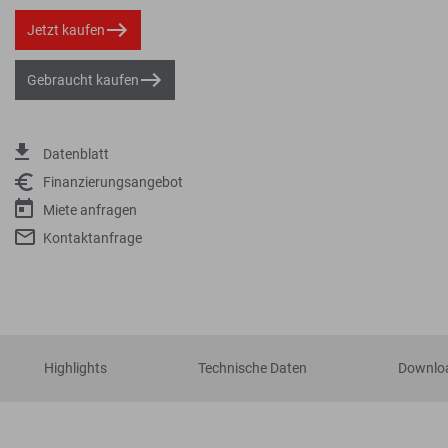
Jetzt kaufen
Gebraucht kaufen
Datenblatt
Finanzierungsangebot
Miete anfragen
Kontaktanfrage
Highlights
Technische Daten
Downlo