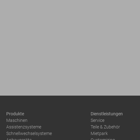
Produkte
Dienstleistungen
Maschinen
Service
Assistenzsysteme
Teile & Zubehör
Schnellwechselsysteme
Mietpark
Anbaugeräte
Customizing