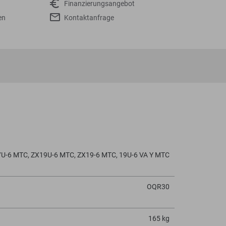
Finanzierungsangebot
en
Kontaktanfrage
U-6 MTC, ZX19U-6 MTC, ZX19-6 MTC, 19U-6 VA Y MTC
OQR30
165 kg