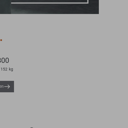
800
152
kg
en