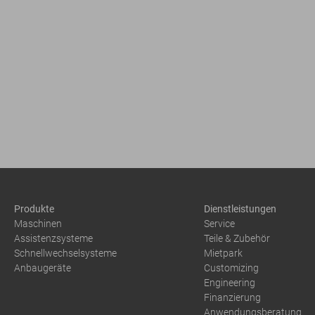
Produkte
Dienstleistungen
Maschinen
Service
Assistenzsysteme
Teile & Zubehör
Schnellwechselsysteme
Mietpark
Anbaugeräte
Customizing
Engineering
Finanzierung
Anwendungsberatung