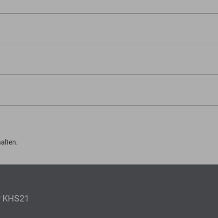
alten.
er KHS21