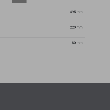
495 mm
220 mm
80 mm