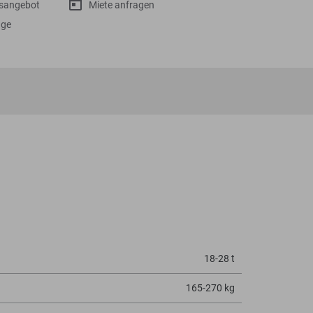
gsangebot
Miete anfragen
age
18-28 t
165-270 kg