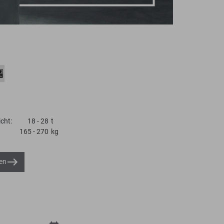
cht:
18 - 28
t
165 - 270
kg
en