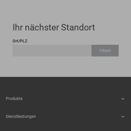
Ihr nächster Standort
Ort/PLZ
Filtern
Produkte
Maschinen
Assistenzsysteme
Dienstleistungen
Schnellwechselsysteme
Service
Anbaugeräte