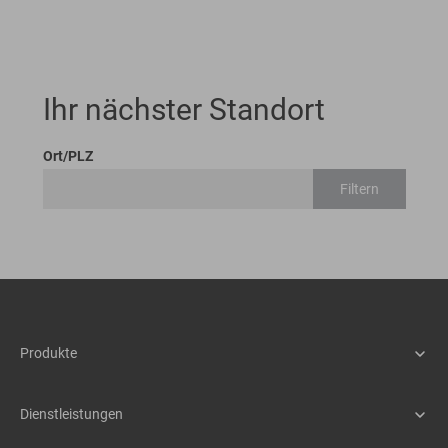
Ihr nächster Standort
Ort/PLZ
Filtern
Produkte
Maschinen
Assistenzsysteme
Dienstleistungen
Schnellwechselsysteme