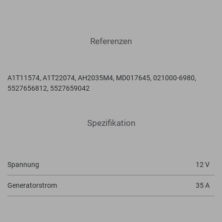
Referenzen
A1T11574, A1T22074, AH2035M4, MD017645, 021000-6980,
5527656812, 5527659042
Spezifikation
Spannung
12 V
Generatorstrom
35 A