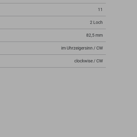
11
2 Loch
82,5 mm
im Uhrzeigersinn / CW
clockwise / CW