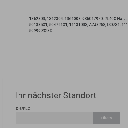
1362303, 1362304, 1366008, 986017970, 2L40C Hatz,
50183501, 50476101, 11131033, AZJ3258, IS0736, 11
5999999233
Ihr nächster Standort
Ort/PLZ
Filtern