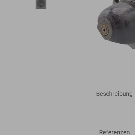
Bodenplaner
Toolboxen
Erdbohrer
Lasthaken
Beschreibung
Referenzen