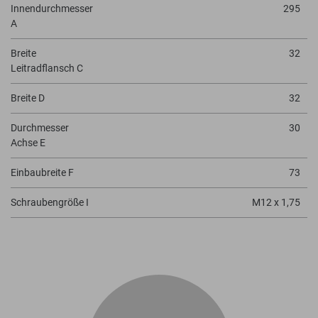
Innendurchmesser
295
A
Breite
32
Leitradflansch C
Breite D
32
Durchmesser
30
Achse E
Einbaubreite F
73
Schraubengröße I
M12 x 1,75