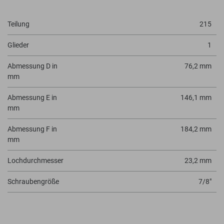
Teilung
215
Glieder
1
Abmessung D in
76,2 mm
mm
Abmessung E in
146,1 mm
mm
Abmessung F in
184,2 mm
mm
Lochdurchmesser
23,2 mm
Schraubengröße
7/8"