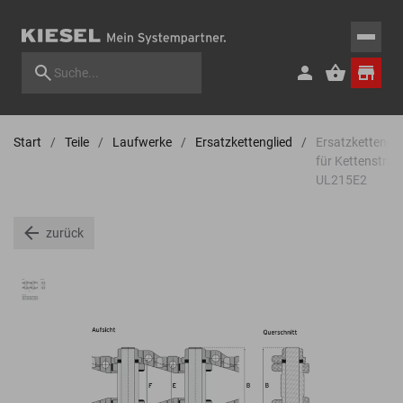
Start
Teile
Laufwerke
Ersatzkettenglied
Ersatzkettengli
für Kettenstran
UL215E2
zurück