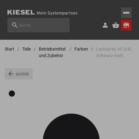
Start
Teile
Betriebsmittel
Farben
Lackspray AC 0,4L
und Zubehör
Schwarz matt
zurück