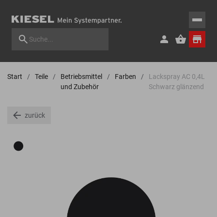
Start
Teile
Betriebsmittel
Farben
Lackspray AC 0,4L
und Zubehör
Schwarz glänzend
zurück