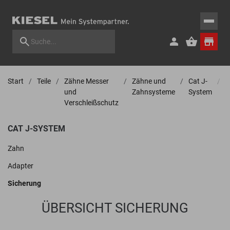
Start
Teile
Zähne Messer
Zähne und
Cat J-
S
und
Zahnsysteme
System
Verschleißschutz
CAT J-SYSTEM
Zahn
Adapter
Sicherung
ÜBERSICHT SICHERUNG