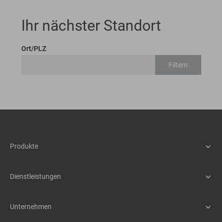
Ihr nächster Standort
Ort/PLZ
Filtern
Produkte
Maschinen
Assistenzsysteme
Dienstleistungen
Schnellwechselsysteme
Service
Anbaugeräte
Teile & Zubehör
Unternehmen
Mietpark