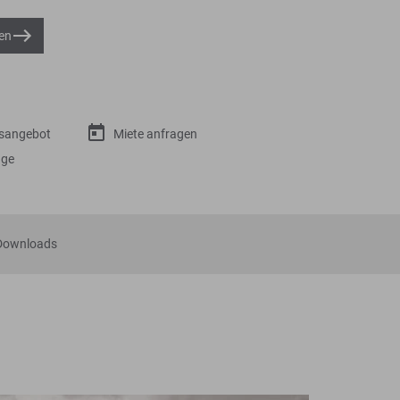
en
gsangebot
Miete anfragen
age
Downloads