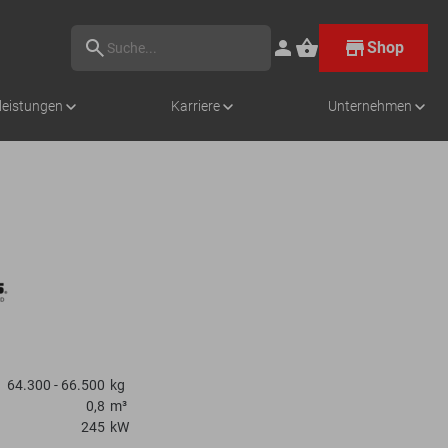
Shop
leistungen
Karriere
Unternehmen
Anbaugeräte kaufen
Anbaugeräte kaufen
Anbaugeräte kaufen
Anbaugeräte kaufen
Zur Übersicht
Zu den Stellenangeboten
Zur Übersicht
64.300 - 66.500
kg
0,8
m³
245
kW