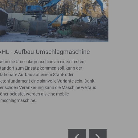
AHL - Aufbau-Umschlagmaschine
Pylon
enn die Umschlagmaschine an einem festen
Pylone ve
tandort zum Einsatz kommen soll, kann der
Scheren, 
tationäre Aufbau auf einem Stahl- oder
Überblicks
etonfundament eine sinnvolle Variante sein. Dank
Platzverh
er soliden Verankerung kann die Maschine weitaus
Aufschütt
öher belastet werden als eine mobile
Kinematik
mschlagmaschine.
hohen Bo