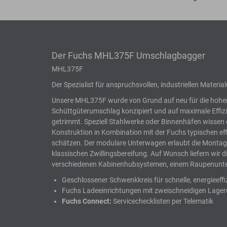
Der Fuchs MHL375F Umschlagbagger
MHL375F
Der Spezialist für anspruchsvollen, industriellen Materi
Unsere MHL375F wurde von Grund auf neu für die hohe
Schüttgüterumschlag konzipiert und auf maximale Effiz
getrimmt. Speziell Stahlwerke oder Binnenhäfen wissen d
Konstruktion in Kombination mit der Fuchs typischen ef
schätzen. Der modulare Unterwagen erlaubt die Montage
klassischen Zwillingsbereifung. Auf Wunsch liefern wir 
verschiedenen Kabinenhubsystemen, einem Raupenunte
Geschlossener Schwenkkreis für schnelle, energieeffi
Fuchs Ladeeinrichtungen mit zweischneidigen Lage
Fuchs Connect:
Servicechecklisten per Telematik