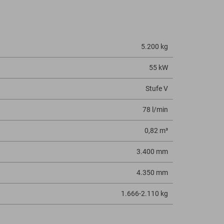
5.200 kg
55 kW
Stufe V
78 l/min
0,82 m³
3.400 mm
4.350 mm
1.666-2.110 kg