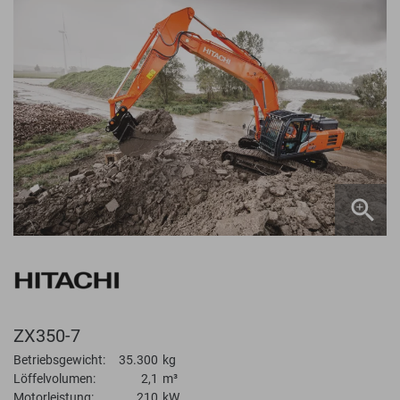
ZX350-7
Betriebsgewicht:
35.300
kg
Löffelvolumen:
2,1
m³
Motorleistung:
210
kW