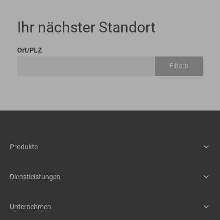
Ihr nächster Standort
Ort/PLZ
Filtern
Produkte
Maschinen
Assistenzsysteme
Dienstleistungen
Schnellwechselsysteme
Service
Anbaugeräte
Teile & Zubehör
Unternehmen
Mietpark