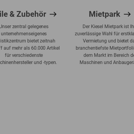
ile & Zubehör
Mietpark
Unser zentral gelegenes
Der Kiesel Mietpark ist Ih
unternehmenseigenes
zuverlässige Wahl für erstkl
istikzentrum bietet zeitnah
Vermietung und bietet d
ff auf mehr als 60.000 Artikel
branchentiefste Mietportfol
für verschiedenste
dem Markt im Bereich d
hinenhersteller und -typen.
Maschinen und Anbaugerä