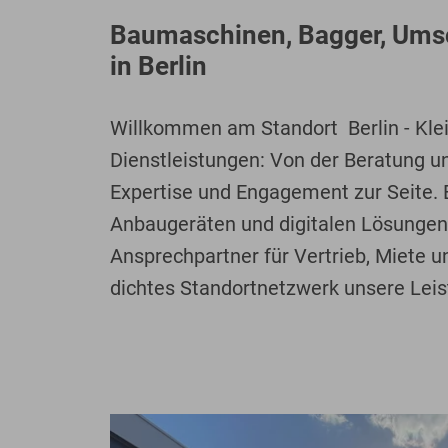
Bodenplaner
Toolboxen
Erdbohrer
Lasthaken
Baumaschinen, Bagger, Umsc
in Berlin
Willkommen am Standort Berlin - Klei
Dienstleistungen: Von der Beratung u
Expertise und Engagement zur Seite.
Anbaugeräten und digitalen Lösungen, d
Ansprechpartner für Vertrieb, Miete u
dichtes Standortnetzwerk unsere Leis