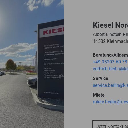
Kiesel No
Albert-Einstein-R
14532 Kleinmac
Beratung/Allgem
+49 33203 60 73
vertrieb.berlin@ki
Service
service.berlin@ki
Miete
miete.berlin@kies
Jetzt Kontakt 