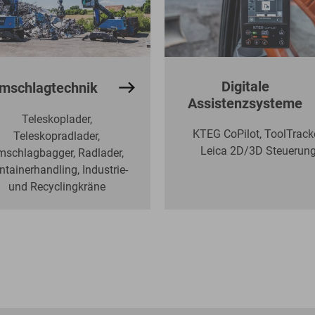
Digitale
mschlagtechnik
Assistenzsysteme
Teleskoplader,
KTEG CoPilot, ToolTracke
Teleskopradlader,
Leica 2D/3D Steuerun
mschlagbagger, Radlader,
ntainerhandling, Industrie-
und Recyclingkräne