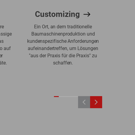
Customizing
Eng
re
Ein Ort, an dem traditionelle
Die En
assige
Baumaschinenproduktion und
Komple
as
kundenspezifische Anforderungen
Leis
io auf
aufeinandertreffen, um Lösungen
entschei
er
"aus der Praxis für die Praxis" zu
te.
schaffen.