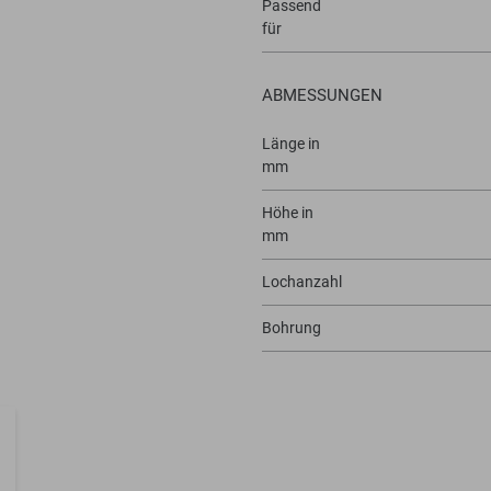
Passend
für
ABMESSUNGEN
Länge in
mm
Höhe in
mm
Lochanzahl
Bohrung