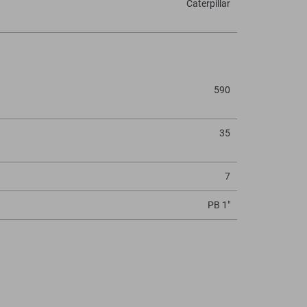
Caterpillar
590
35
7
PB 1"