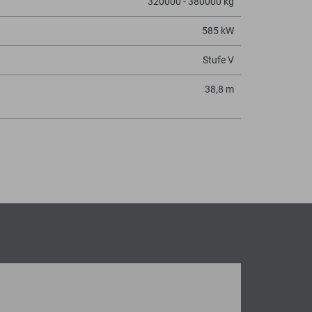
320000 - 380000 kg
585 kW
Stufe V
38,8 m